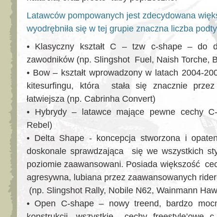
Latawców pompowanych jest zdecydowana większo
wyodrębniła się w tej grupie znaczna liczba podt
• Klasyczny kształt C – tzw c-shape – do d
zawodników (np. Slingshot Fuel, Naish Torche, 
• Bow – kształt wprowadzony w latach 2004-200
kitesurfingu, która stała się znacznie przez
łatwiejsza (np. Cabrinha Convert)
• Hybrydy – latawce mające pewne cechy C-
Rebel)
• Delta Shape - koncepcja stworzona i opate
doskonale sprawdzająca się we wszystkich st
poziomie zaawansowani. Posiada większość cech
agresywna, lubiana przez zaawansowanych ride
(np. Slingshot Rally, Nobile N62, Wainmann Haw
• Open C-shape – nowy treend, bardzo mocno
konstrukcji, wszystkie cechy freestyle’owe c