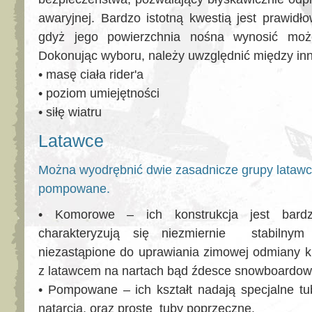
awaryjnej. Bardzo istotną kwestią jest prawidł
gdyż jego powierzchnia nośna wynosić m
Dokonując wyboru, należy uwzględnić między innym
• masę ciała rider'a
• poziom umiejętności
• siłę wiatru
Latawce
Można wyodrębnić dwie zasadnicze grupy lataw
pompowane.
• Komorowe – ich konstrukcja jest bardzo
charakteryzują się niezmiernie stabilnym
niezastąpione do uprawiania zimowej odmiany kit
z latawcem na nartach bąd źdesce snowboardowej
• Pompowane – ich kształt nadają specjalne tub
natarcia, oraz proste tuby poprzeczne.