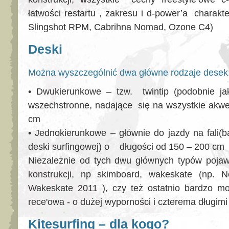
łatwości restartu , zakresu i d-power’a charakt
Slingshot RPM, Cabrihna Nomad, Ozone C4)
Deski
Można wyszczególnić dwa główne rodzaje desek
• Dwukierunkowe – tzw. twintip (podobnie ja
wszechstronne, nadające się na wszystkie akwe
cm
• Jednokierunkowe – głównie do jazdy na fali(b
deski surfingowej) o długości od 150 – 200 cm
Niezależnie od tych dwu głównych typów pojaw
konstrukcji, np skimboard, wakeskate (np. N
Wakeskate 2011 ), czy też ostatnio bardzo mo
rece'owa - o dużej wyporności i czterema długimi
Kitesurfing – dla kogo?