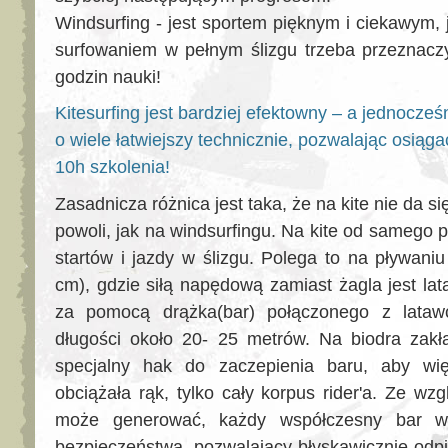
Windsurfing - jest sportem pięknym i ciekawym,
surfowaniem w pełnym ślizgu trzeba przeznaczy
godzin nauki!
Kitesurfing jest bardziej efektowny – a jednocze
o wiele łatwiejszy technicznie, pozwalając osiągać
10h szkolenia!
Zasadnicza różnica jest taka, że na kite nie da s
powoli, jak na windsurfingu. Na kite od samego 
startów i jazdy w ślizgu. Polega to na pływaniu
cm), gdzie siłą napędową zamiast żagla jest lata
za pomocą drążka(bar) połączonego z lataw
długości około 20- 25 metrów. Na biodra zak
specjalny hak do zaczepienia baru, aby wi
obciążała rąk, tylko cały korpus rider'a. Ze wz
może generować, każdy współczesny bar w
bezpieczeństwa, pozwalający błyskawicznie odpią