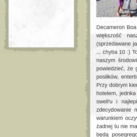
Decameron Boa V
większość na
(sprzedawane ja
... chyba 10 :) 
naszym środowi
powiedzieć, że 
posiłków, enter
Przy dobrym kie
hotelem, jednka
swell'u i najle
zdecydowanie m
warunkiem oczyw
żadnej tu nie ma
będą posegrego